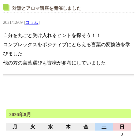
対話とアロマ講座を開催しました
2021/12/09
[
コラム
]
自分を丸ごと受け入れるヒントを探そう！！
コンプレックスをポジティブにとらえる言葉の変換法を学
びました
他の方の言葉選びも皆様が参考にしていました
2026年8月
月
火
水
木
金
土
日
1
2