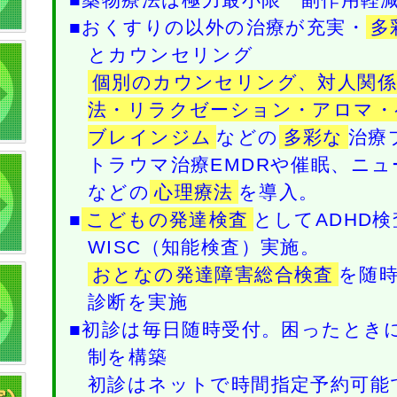
■おくすりの以外の治療が充実・
多
とカウンセリング
個別のカウンセリング、対人関係
法・リラクゼーション・アロマ・
ブレインジム
などの
多彩な
治療
トラウマ治療EMDRや催眠、ニ
などの
心理療法
を導入。
■
こどもの発達検査
としてADHD検
WISC（知能検査）実施。
おとなの発達障害総合検査
を随時
診断を実施
■初診は毎日随時受付。困ったとき
制を構築
初診はネットで時間指定予約可能