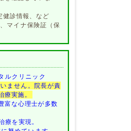
定健診情報、など
、マイナ保険証（保
タルクリニック
切いません。院長が責
治療実施。
豊富な心理士が多数
治療を実現。
減に努めています。