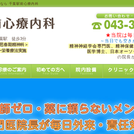
クなら 千葉駅前心療内科
★当院は毎
葉駅 徒歩3分
～当日でも空き
 思春期精神科＞
精神神経学会専門医、精神保健
ー栄養療法実施
医学博士、日本オーソ
の院長