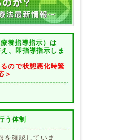
や療養指導指示）は
答え、即指導指示しま
いるので状態悪化時緊
応＞
行う体制
報を確認していま